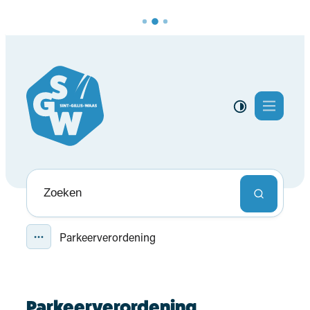
Naar inhoud
Lokaal bestuur Sint-Gillis-Waas
Menu
Hoog contras
Naar wat ben je op zoek?
Zoeken
Parkeerverordening
Toon alle broodkruimel items
Parkeerverordening