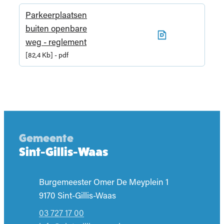
Parkeerplaatsen
buiten openbare
weg - reglement
82,4 Kb
pdf
Gemeente
Sint-Gillis-Waas
Adres
Burgemeester Omer De Meyplein 1
,
9170
Sint-Gillis-Waas
03 727 17 00