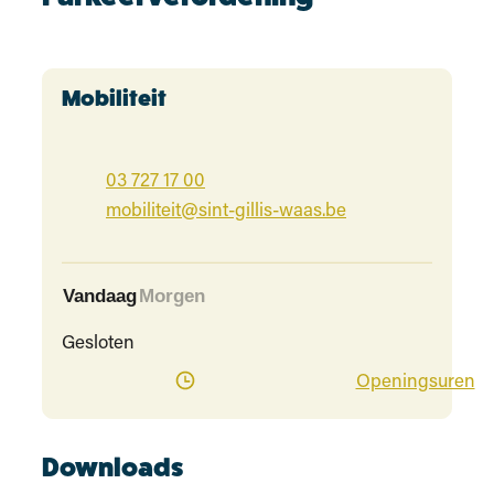
Contact
Mobiliteit
03 727 17 00
E-mail
mobiliteit
@
sint-gillis-waas.be
Vandaag
Morgen
Gesloten
Mo
Openingsuren
Downloads