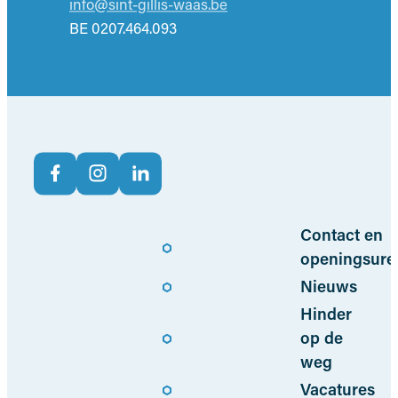
E-mail
info
@
sint-gillis-waas.be
BTW nr.
BE 0207.464.093
Volg ons op
Facebook
Instagram
LinkedIn
Nuttige links
Contact en
openingsure
Nieuws
Hinder
op de
weg
Vacatures