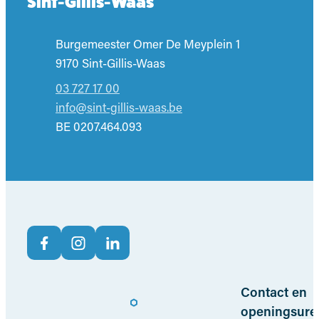
Sint-Gillis-Waas
Adres
Burgemeester Omer De Meyplein 1
,
9170
Sint-Gillis-Waas
03 727 17 00
E-mail
info
@
sint-gillis-waas.be
BTW nr.
BE 0207.464.093
Volg ons op
Facebook
Instagram
LinkedIn
Nuttige links
Contact en
openingsure