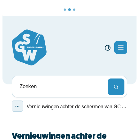
Naar inhoud
Lokaal bestuur Sint-Gillis-Waas
Menu
Hoog contras
Naar wat ben je op zoek?
Zoeken
Vernieuwingen achter de schermen van GC De Route
Toon alle broodkruimel items
Vernieuwingen achter de