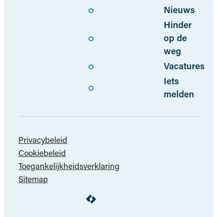
Nieuws
Hinder
op de
weg
Vacatures
Iets
melden
Privacybeleid
Cookiebeleid
Toegankelijkheidsverklaring
Sitemap
LCP nv 2026 ©