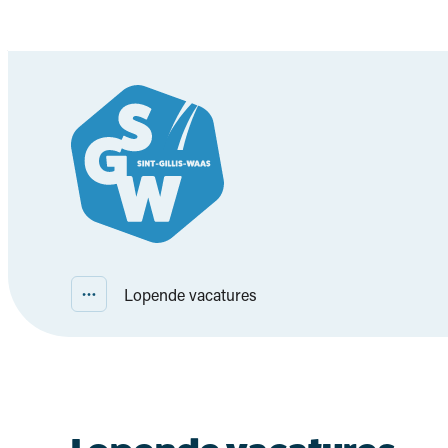
Naar inhoud
Lokaal bestuur Sint-Gillis-Waas
Lopende vacatures
Toon alle broodkruimel items