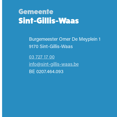
Gemeente
Sint-Gillis-Waas
Adres
Burgemeester Omer De Meyplein 1
,
9170
Sint-Gillis-Waas
03 727 17 00
E-mail
info
@
sint-gillis-waas.be
BTW nr.
BE 0207.464.093