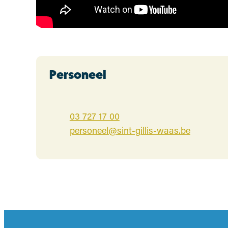
Contact
Personeel
03 727 17 00
E-mail
personeel
@
sint-gillis-waas.be