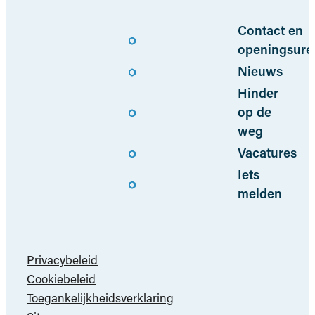
Nuttige links
Contact en
openingsure
Nieuws
Hinder
op de
weg
Vacatures
Iets
melden
Privacybeleid
Cookiebeleid
Toegankelijkheidsverklaring