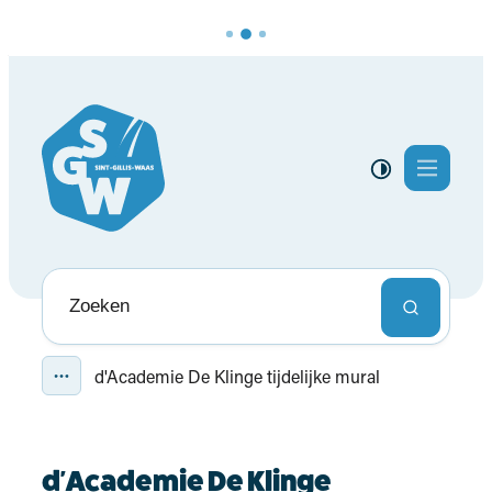
Naar inhoud
Lokaal bestuur Sint-Gillis-Waas
Menu
Hoog contras
Naar wat ben je op zoek?
Zoeken
d'Academie De Klinge tijdelijke mural
Toon alle broodkruimel items
d'Academie De Klinge