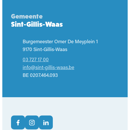
Gemeente
Sint-Gillis-Waas
Adres
Burgemeester Omer De Meyplein 1
,
9170
Sint-Gillis-Waas
03 727 17 00
E-mail
info
@
sint-gillis-waas.be
BTW nr.
BE 0207.464.093
Volg ons op
Facebook
Instagram
LinkedIn