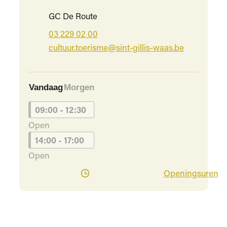
Adres
GC De Route
03 229 02 00
E-mail
cultuur.toerisme
@
sint-gillis-waas.be
Vandaag
Morgen
09:00
-
12:30
Open
14:00
-
17:00
Open
To
Openingsuren